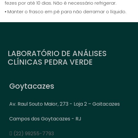
fezes por até 10 dias. Não é necessário refrigerar.
⦁ Manter o frasco em pé para não derramar o líquido.
LABORATÓRIO DE ANÁLISES
CLÍNICAS PEDRA VERDE
Goytacazes
Av. Raul Souto Maior, 273 - Loja 2 – Goitacazes
Campos dos Goytacazes - RJ
(22) 99255-7793