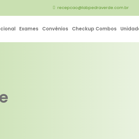
recepcao@labpedraverde.com.br
ucional
Exames
Convênios
Checkup Combos
Unidad
e